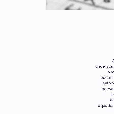
understan
and
equatio
learni
betwee
f
eq
equation