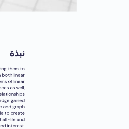
نبذة
wing them to
 both linear
ms of linear
ces as well,
elationships
ledge gained
ve and graph
le to create
alf-life and
d interest.