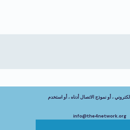
كتروني ، أو نموذج الاتصال أدناه ، أو استخدم
info@the4network.org