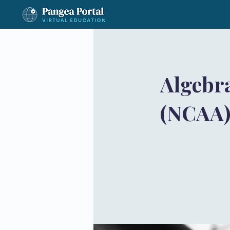
Algebr
(NCAA