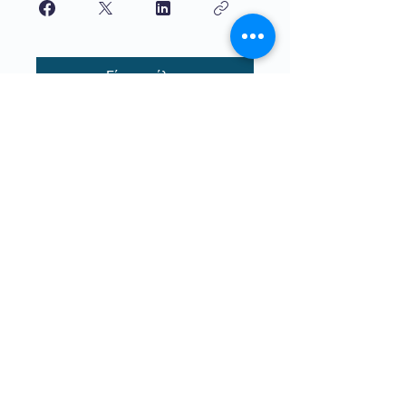
Γίνετε μέλος
Εκπαίδευση υψηλής ποιότητας για
παιδιά που διδάσκονται από παιδιά.
Το The4Network βρίσκεται σε